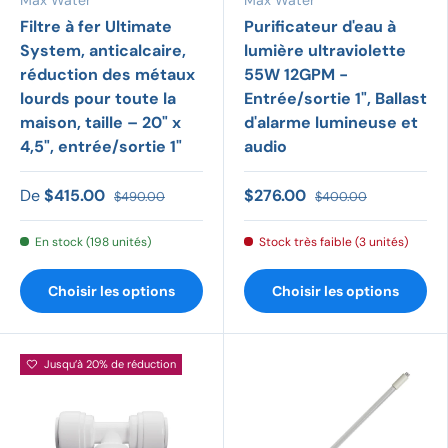
Filtre à fer Ultimate
Purificateur d'eau à
System, anticalcaire,
lumière ultraviolette
réduction des métaux
55W 12GPM -
lourds pour toute la
Entrée/sortie 1", Ballast
maison, taille – 20" x
d'alarme lumineuse et
4,5", entrée/sortie 1"
audio
De
$415.00
$276.00
$490.00
$400.00
En stock (198 unités)
Stock très faible (3 unités)
Choisir les options
Choisir les options
Jusqu’à 20% de réduction