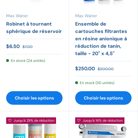
Max Water
Max Water
Robinet à tournant
Ensemble de
sphérique de réservoir
cartouches filtrantes
en résine anionique à
réduction de tanin,
$6.50
$7.00
taille - 20" x 4,5"
En stock (24 unités)
$250.00
$300.00
En stock (50 unités)
Choisir les options
Choisir les options
Jusqu’à 29% de réduction
Jusqu’à 16% de réduction