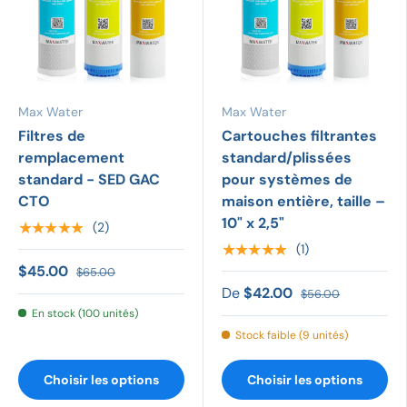
Max Water
Max Water
Filtres de
Cartouches filtrantes
remplacement
standard/plissées
standard - SED GAC
pour systèmes de
CTO
maison entière, taille –
10" x 2,5"
★★★★★
(2)
★★★★★
(1)
$45.00
$65.00
De
$42.00
$56.00
En stock (100 unités)
Stock faible (9 unités)
Choisir les options
Choisir les options