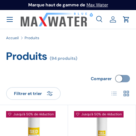
Marque haut de gamme de
Max Water
Aller au contenu
Menu
Recherche
Se connec
Pani
Recherche
Rechercher
Accueil
Produits
Produits
(94 produits)
Comparer
Liste
Grille
Filtrer et trier
Jusqu’à 50% de réduction
Jusqu’à 50% de réduction