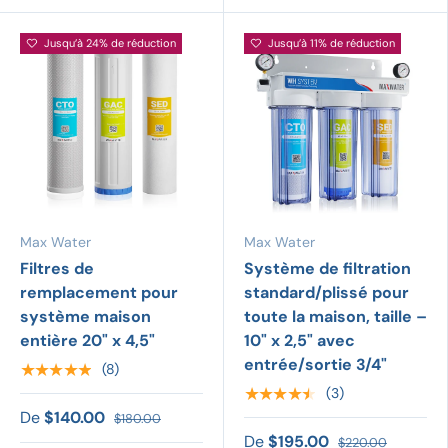
Jusqu’à 24% de réduction
Jusqu’à 11% de réduction
Max Water
Max Water
Filtres de
Système de filtration
remplacement pour
standard/plissé pour
système maison
toute la maison, taille –
entière 20" x 4,5"
10" x 2,5" avec
entrée/sortie 3/4"
★★★★★
(8)
★★★★★
(3)
De
$140.00
$180.00
De
$195.00
$220.00